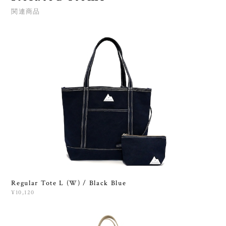
関連商品
Regular Tote L (W) / Black Blue
¥10,120