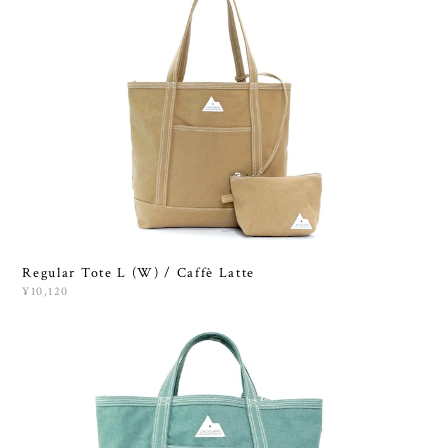
Regular Tote L (W) / Caffè Latte
¥10,120