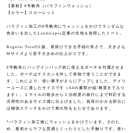
【素材】8号帆布（パラフィンウォッシュ）
【カラー】スカーレット
パラフィン加工の8号帆布にウォッシュをかけてランダムな
色合いを出したLandscapes定番の生地を使用したトート。
Regular ToteのL版。肩掛けできる手紐の長さで、大きさも
Mサイズより若干大きめの仕上がりです。
8号帆布にバッグインバッグ的に使えるポーチを付属させま
した。ポーチはナスカンを外して単独で使うことができま
す。これにより、使い勝手がさらにアップしました。デイリ
ーユースに適したサイズです（A4の書類が縦/横置きで入り
ます）。１マイルの散歩から１泊程度の旅行にまで対応する
汎用性のあるサイズ感に仕上げました。負荷のかかる部分に
は補強ステッチをかけて耐久性をもたせてあります。
*パラフィン加工後にウォッシュをかけています。そのた
め、最初からラフな質感とくったりとした手触りです。使い