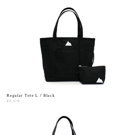
Regular Tote L / Black
¥9,570