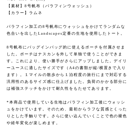
【素材】8号帆布（パラフィンウォッシュ）
【カラー】ラムネ
パラフィン加工の8号帆布にウォッシュをかけてランダムな
色合いを出したLandscapes定番の生地を使用したトート。
8号帆布にバッグインバッグ的に使えるポーチを付属させま
した。ポーチはナスカンを外して単独で使うことができま
す。これにより、使い勝手がさらにアップしました。デイリ
ーユースに適したサイズです（A4の書類が縦/横置きで入り
ます）。１マイルの散歩から１泊程度の旅行にまで対応する
汎用性のあるサイズ感に仕上げました。負荷のかかる部分に
は補強ステッチをかけて耐久性をもたせてあります。
*本商品で使用している生地はパラフィン加工後にウォッシ
ュをかけています。そのため、最初からラフな質感とくった
りとした手触りです。さらに使い込んでいくことで色の褪色
や経年変化が楽しめます。