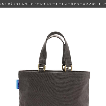
お知らせ】5/18 欠品中だったレギュラートートの一部カラーが再入荷しまし