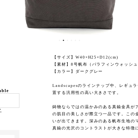
【サイズ】W40×H25×D12(cm)
【素材】8号帆布（パラフィンウォッシ
【カラー】ダークグレー
Landscapesのラインナップ中、レ
able
置する汎用性の高い大きさです。
鋳物ならではの温かみのある真鍮金具が
け
の肌目の美しさが際立つ一品です。この
いが出てきます。深みのある帆布生地の
真鍮の光沢のコントラストが大きな特徴