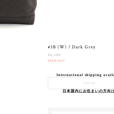
#3B (W) / Dark Grey
¥6,580
SOLD OUT
International shipping avail
Sold out
日本国内にお住まいの方向