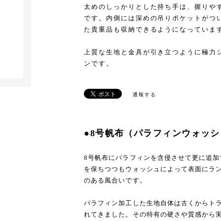
太めのしっかりとした持ち手は、握りや
です。内側には深めの吊りポケットがつ
た貴重品も収納できるようになっていま
上質な生地と金具が引き立つように極力
ンです。
通報する
●8号帆布（パラフィンウォッシ
8号帆布にパラフィンを含侵させて更に追加
を保ちつつもウォッシュによって表面にラ
のある風合いです。
パラフィン加工した生地自体は古くからト
れてきました。その特有の硬さや質感から